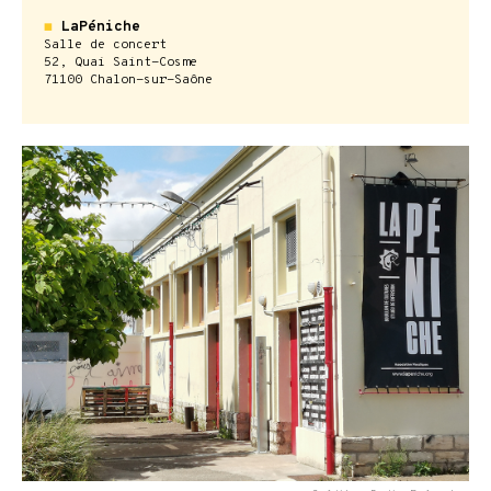
◼
LaPéniche
Salle de concert
52, Quai Saint-Cosme
71100 Chalon-sur-Saône