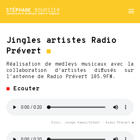
menu
Jingles artistes Radio
Prévert
◼
Réalisation de medleys musicaux avec la
collaboration d'artistes diffusés sur
l'antenne de Radio Prévert 105.9FM.
◼
Ecouter
Eloïz, Joseph Kamel/Crédit : Radio Prévert ◼