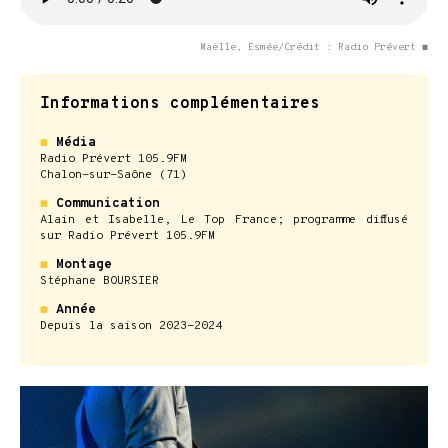
Maëlle, Esmée/Crédit : Radio Prévert ◼
Informations complémentaires
◼
Média
Radio Prévert 105.9FM
Chalon-sur-Saône (71)
◼
Communication
Alain et Isabelle, Le Top France; programme diffusé
sur Radio Prévert 105.9FM
◼
Montage
Stéphane BOURSIER
◼
Année
Depuis la saison 2023-2024