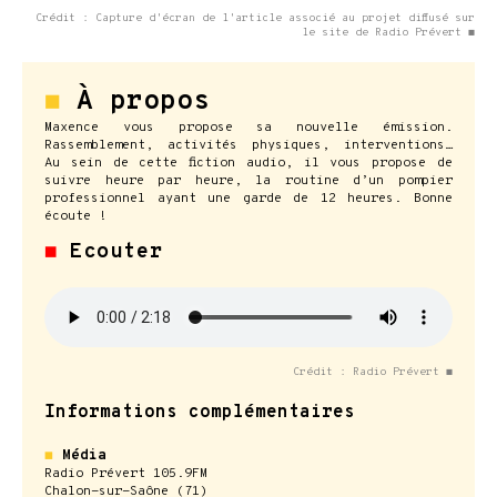
Crédit : Capture d'écran de l'article associé au projet diffusé sur
le site de Radio Prévert ◼
◼
À propos
Maxence vous propose sa nouvelle émission.
Rassemblement, activités physiques, interventions…
Au sein de cette fiction audio, il vous propose de
suivre heure par heure, la routine d’un pompier
professionnel ayant une garde de 12 heures. Bonne
écoute !
◼
Ecouter
Crédit : Radio Prévert ◼
Informations complémentaires
◼
Média
Radio Prévert 105.9FM
Chalon-sur-Saône (71)